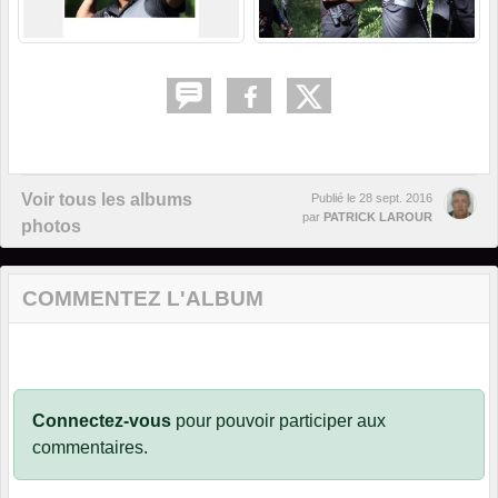
Voir tous les albums
Publié le
28 sept. 2016
par
PATRICK LAROUR
photos
COMMENTEZ L'ALBUM
Connectez-vous
pour pouvoir participer aux
commentaires.