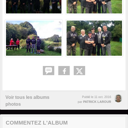
Voir tous les albums
Publié le
11 oct. 2016
par
PATRICK LAROUR
photos
COMMENTEZ L'ALBUM